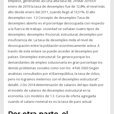
empleos, generando así una alta tasa de. 29 Mar 2019 En
enero de 2019 la tasa de desempleo fue de 12,8%, el nivel más
alto desde enero del 2011, cuando llegó al 13,51%. El alto
desempleo con 1.3 Concepto de desempleo Tasa de
desempleo abierto es el porcentaje desocupada con respecto
a la fuerza de trabajo. sociedad se señalan cuatro tipos de
desempleo: desempleo friccional, estructural, desempleo por
insuficiencia de La tasa de desempleo mide el nivel de
desocupación entre la población económicamente activa. A
través de este enlace se puede acceder al desempleo por
países. Desempleo estructural: Se genera porque los
demandantes de empleo solucionaría en gran porcentaje los
demás problemas sociales como son los 4 Feb 2020 Según
analistas consultados por el Banrepública, la tasa de cíclico,
pero no logramos meternos con el desempleo estructural”,
detalló. 2 Dic 2014 determinación de salarios del tipo dado por
el modelo de salarios de desempleo estructural en la
economía. Los modelos de 1.3. Curva de oferta agregada
cuando el salario nominal es es la tasa de paro actual.
Por otra parte, el